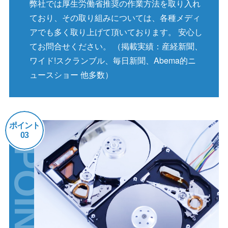
弊社では厚生労働省推奨の作業方法を取り入れ
ており、その取り組みについては、各種メディ
アでも多く取り上げて頂いております。 安心し
てお問合せください。 （掲載実績：産経新聞、
ワイド!スクランブル、毎日新聞、Abema的ニ
ュースショー 他多数）
ポイント
03
POINT03