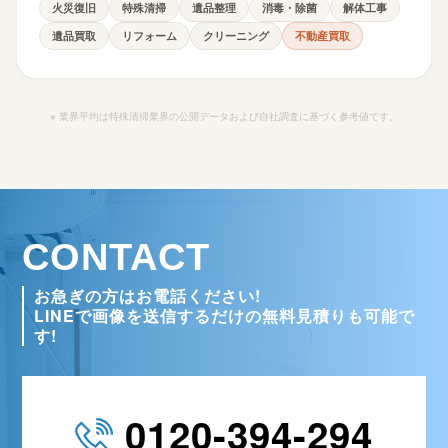
火災復旧
特殊清掃
遺品整理
消毒・除菌
解体工事
遺品買取
リフォーム
クリーニング
不動産買取
※ 業界平均は特殊清掃業界の公開データおよび自社調査に基づく参考値です。
CONTACT
お急ぎの方はお電話ください!
LINEで画像を送信するだけの無料見積りも可能で
す!
0120-394-294