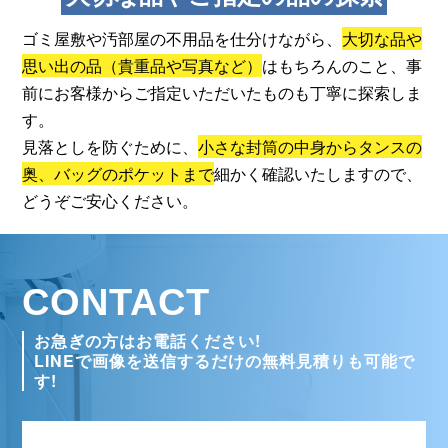
ゴミ屋敷や汚部屋の不用品を仕分けながら、
大切な品や
思い出の品（貴重品や写真など）
はもちろんのこと、
事
前にお客様からご指定いただいたものも丁寧に探索しま
す。
見落としを防ぐために、
小さな封筒の中身からタンスの
奥、
バッグのポケットまで
細かく確認いたしますので、
どうぞご安心ください。
CONTACT
お急ぎの方はお電話ください!
LINEで画像を送信するだけの無料見積りも可能で
す!